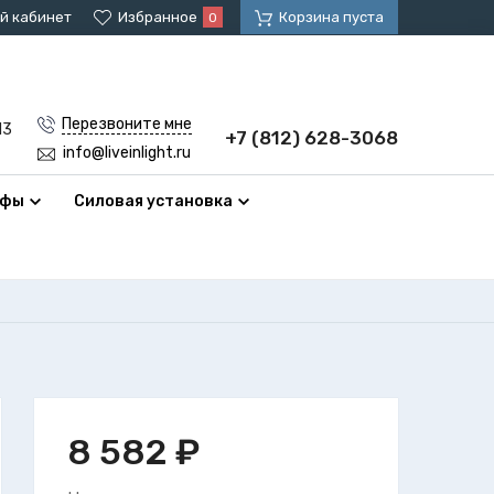
й кабинет
Избранное
Корзина пуста
0
Перезвоните мне
13
+7 (812) 628-3068
info@liveinlight.ru
афы
Силовая установка
8 582
₽