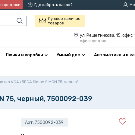
аспродажи
Где забрать заказ?
Мо
Лучшее наличие
товаров
ул. Решетникова, 15, офис 
офис продаж
Лючки и коробки
Умный дом
Автоматика и шк
зетка VGA+3RCA Simon SIMON 75, черный
 75, черный, 7500092-039
Арт. 7500092-039