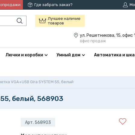
аспродажи
Где забрать заказ?
Мо
Лучшее наличие
товаров
ул. Решетникова, 15, офис 
офис продаж
Лючки и коробки
Умный дом
Автоматика и шк
зетка VGA+USB Gira SYSTEM 55, белый
55, белый, 568903
Арт. 568903