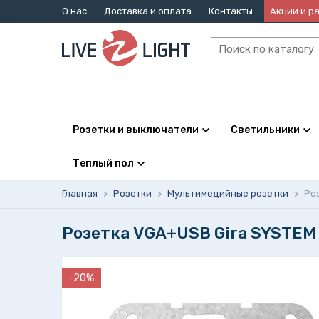
О нас
Доставка и оплата
Контакты
Акции и р
Розетки и выключатели
Светильники
Теплый пол
Главная
>
Розетки
>
Мультимедийные розетки
>
Ро
Розетка VGA+USB Gira SYSTEM 
-20%