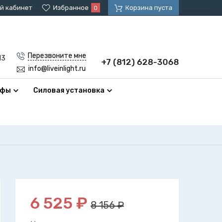
й кабинет
Избранное
Корзина пуста
0
Перезвоните мне
13
+7 (812) 628-3068
info@liveinlight.ru
афы
Силовая установка
6 525
₽
8 156 ₽