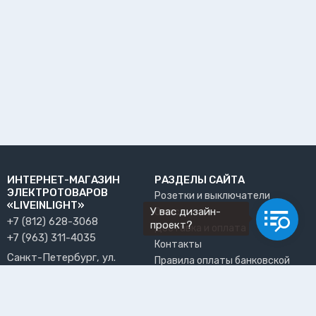
ИНТЕРНЕТ-МАГАЗИН
РАЗДЕЛЫ САЙТА
ЭЛЕКТРОТОВАРОВ
Розетки и выключатели
«LIVEINLIGHT»
У вас дизайн-
О нас
+7 (812) 628-3068
проект?
Доставка и оплата
+7 (963) 311-4035
Контакты
Санкт-Петербург, ул.
Правила оплаты банковской
Решетникова, 15, офис 13
картой
info@liveinlight.ru
Возврат и обмен товара
Где забрать заказ?
ПРИНИМАЕМ К ОПЛАТЕ