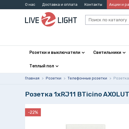
О нас
Доставка и оплата
Контакты
Акции и р
Розетки и выключатели
Светильники
Теплый пол
Главная
>
Розетки
>
Телефонные розетки
>
Розетка 
Розетка 1xRJ11 BTicino AXOLU
-22%