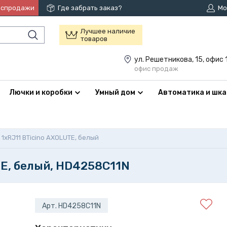
аспродажи
Где забрать заказ?
Мо
Лучшее наличие
товаров
ул. Решетникова, 15, офис 
офис продаж
Лючки и коробки
Умный дом
Автоматика и шк
1xRJ11 BTicino AXOLUTE, белый
TE, белый, HD4258C11N
Арт. HD4258C11N