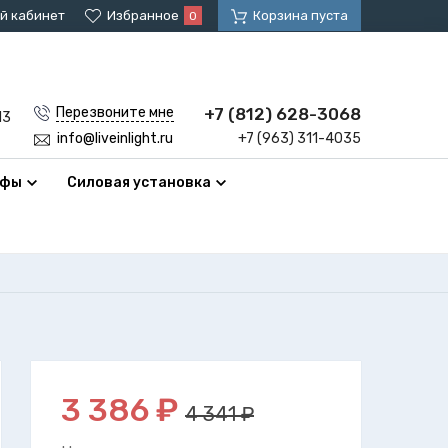
й кабинет
Избранное
Корзина пуста
0
+7 (812) 628-3068
Перезвоните мне
13
+7 (963) 311-4035
info@liveinlight.ru
афы
Силовая установка
3 386
₽
4 341 ₽