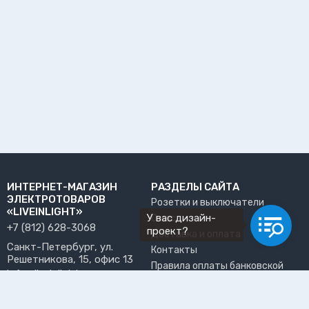
ИНТЕРНЕТ-МАГАЗИН
РАЗДЕЛЫ САЙТА
ЭЛЕКТРОТОВАРОВ
Розетки и выключатели
«LIVEINLIGHT»
У вас дизайн-
О нас
+7 (812) 628-3068
проект?
Доставка и оплата
Санкт-Петербург, ул.
Контакты
Решетникова, 15, офис 13
Правила оплаты банковской
info@liveinlight.ru
картой
Возврат и обмен товара
ПРИНИМАЕМ К ОПЛАТЕ