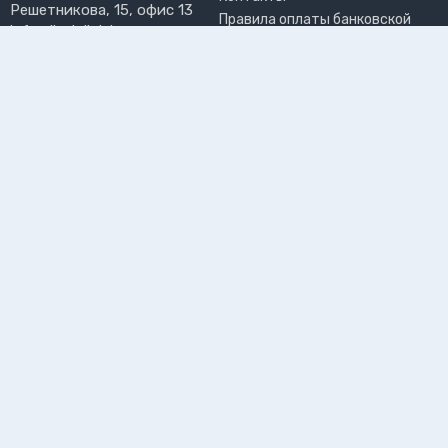
Решетникова, 15, офис 13
Правила оплаты банковской
info@liveinlight.ru
картой
Возврат и обмен товара
ПРИНИМАЕМ К ОПЛАТЕ
Где забрать заказ?
ПОЛЬЗОВАТЕЛЬ
Личный кабинет
Избранное
Подпишитесь на рассылку, чтобы первыми узнавать о
новинках, акциях и спецпредложениях
Подписываясь на рассылку, вы даете
согласие на обработку
персональных данных и соглашаетесь c
политикой конфиденциальности
©2026 Интернет-магазин электротоваров «LiveinLight»