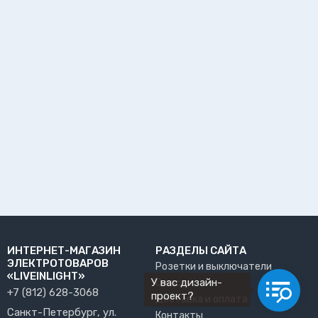
ИНТЕРНЕТ-МАГАЗИН
РАЗДЕЛЫ САЙТА
ЭЛЕКТРОТОВАРОВ
Розетки и выключатели
«LIVEINLIGHT»
У вас дизайн-
О нас
+7 (812) 628-3068
проект?
Доставка и оплата
Санкт-Петербург, ул.
Контакты