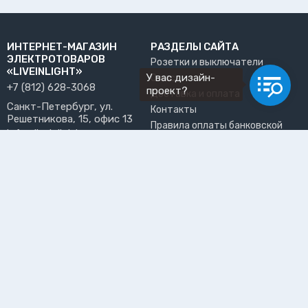
ИНТЕРНЕТ-МАГАЗИН
РАЗДЕЛЫ САЙТА
ЭЛЕКТРОТОВАРОВ
Розетки и выключатели
«LIVEINLIGHT»
У вас дизайн-
О нас
+7 (812) 628-3068
проект?
Доставка и оплата
Санкт-Петербург, ул.
Контакты
Решетникова, 15, офис 13
Правила оплаты банковской
info@liveinlight.ru
картой
Возврат и обмен товара
ПРИНИМАЕМ К ОПЛАТЕ
Где забрать заказ?
ПОЛЬЗОВАТЕЛЬ
Личный кабинет
Избранное
Подпишитесь на рассылку, чтобы первыми узнавать о
новинках, акциях и спецпредложениях