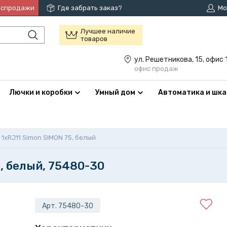
аспродажи
Где забрать заказ?
Мо
Лучшее наличие
товаров
ул. Решетникова, 15, офис 
офис продаж
Лючки и коробки
Умный дом
Автоматика и шк
1xRJ11 Simon SIMON 75, белый
, белый, 75480-30
Арт. 75480-30