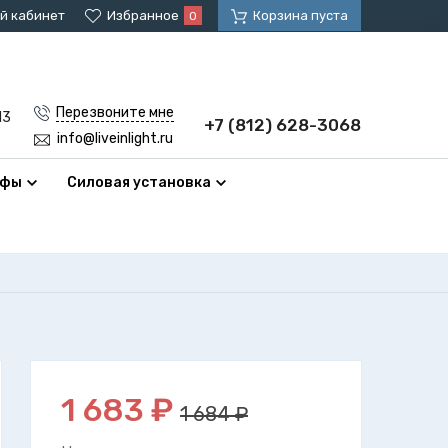
й кабинет
Избранное
Корзина пуста
0
Перезвоните мне
13
+7 (812) 628-3068
info@liveinlight.ru
афы
Силовая установка
1 683
₽
1 684 ₽