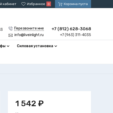
й кабинет
Избранное
Корзина пуста
0
+7 (812) 628-3068
Перезвоните мне
13
+7 (963) 311-4035
info@liveinlight.ru
афы
Силовая установка
1 542
₽