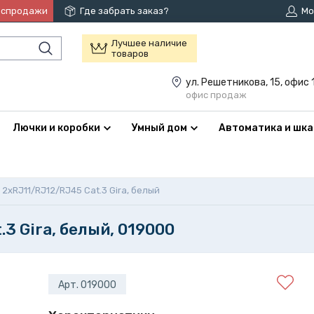
аспродажи
Где забрать заказ?
Мо
Лучшее наличие
товаров
ул. Решетникова, 15, офис 
офис продаж
Лючки и коробки
Умный дом
Автоматика и шк
2xRJ11/RJ12/RJ45 Cat.3 Gira, белый
3 Gira, белый, 019000
Арт. 019000