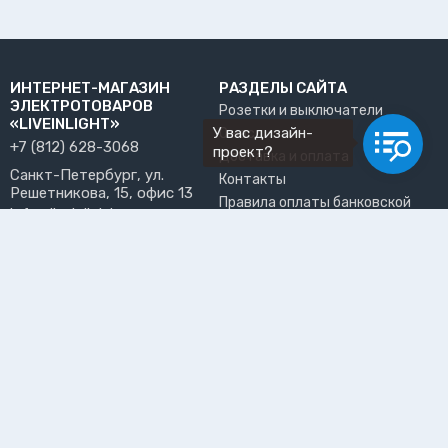
ИНТЕРНЕТ-МАГАЗИН
РАЗДЕЛЫ САЙТА
ЭЛЕКТРОТОВАРОВ
Розетки и выключатели
«LIVEINLIGHT»
У вас дизайн-
О нас
+7 (812) 628-3068
проект?
Доставка и оплата
Санкт-Петербург, ул.
Контакты
Решетникова, 15, офис 13
Правила оплаты банковской
info@liveinlight.ru
картой
Возврат и обмен товара
ПРИНИМАЕМ К ОПЛАТЕ
Где забрать заказ?
ПОЛЬЗОВАТЕЛЬ
Личный кабинет
Избранное
Подпишитесь на рассылку, чтобы первыми узнавать о
новинках, акциях и спецпредложениях