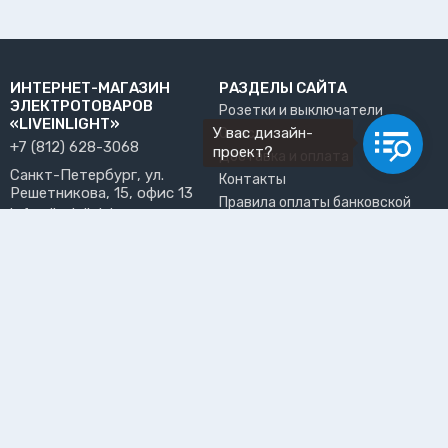
ИНТЕРНЕТ-МАГАЗИН
РАЗДЕЛЫ САЙТА
ЭЛЕКТРОТОВАРОВ
Розетки и выключатели
«LIVEINLIGHT»
У вас дизайн-
О нас
+7 (812) 628-3068
проект?
Доставка и оплата
Санкт-Петербург, ул.
Контакты
Решетникова, 15, офис 13
Правила оплаты банковской
info@liveinlight.ru
картой
Возврат и обмен товара
ПРИНИМАЕМ К ОПЛАТЕ
Где забрать заказ?
ПОЛЬЗОВАТЕЛЬ
Личный кабинет
Избранное
Подпишитесь на рассылку, чтобы первыми узнавать о
новинках, акциях и спецпредложениях