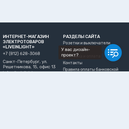
ИНТЕРНЕТ-МАГАЗИН
РАЗДЕЛЫ САЙТА
ЭЛЕКТРОТОВАРОВ
Розетки и выключатели
«LIVEINLIGHT»
У вас дизайн-
О нас
+7 (812) 628-3068
проект?
Доставка и оплата
Санкт-Петербург, ул.
Контакты
Решетникова, 15, офис 13
Правила оплаты банковской
info@liveinlight.ru
картой
Возврат и обмен товара
ПРИНИМАЕМ К ОПЛАТЕ
Где забрать заказ?
ПОЛЬЗОВАТЕЛЬ
Личный кабинет
Избранное