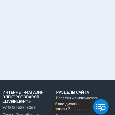
ИНТЕРНЕТ-МАГАЗИН
РАЗДЕЛЫ САЙТА
ЭЛЕКТРОТОВАРОВ
Розетки и выключатели
«LIVEINLIGHT»
У вас дизайн-
О нас
+7 (812) 628-3068
проект?
Доставка и оплата
Санкт-Петербург, ул.