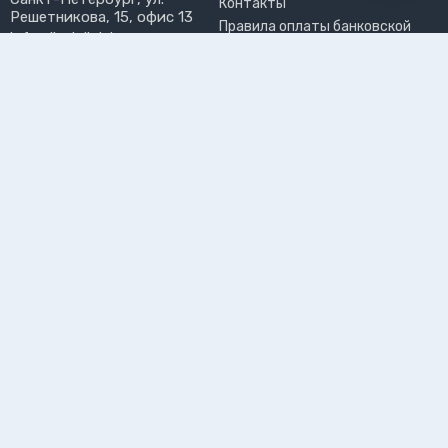
Контакты
Решетникова, 15, офис 13
Правила оплаты банковской
info@liveinlight.ru
картой
Возврат и обмен товара
ПРИНИМАЕМ К ОПЛАТЕ
Где забрать заказ?
ПОЛЬЗОВАТЕЛЬ
Личный кабинет
Избранное
Подпишитесь на рассылку, чтобы первыми узнавать о
новинках, акциях и спецпредложениях
Подписываясь на рассылку, вы даете
согласие на обработку
персональных данных и соглашаетесь c
политикой конфиденциальности
©2026 Интернет-магазин электротоваров «LiveinLight»