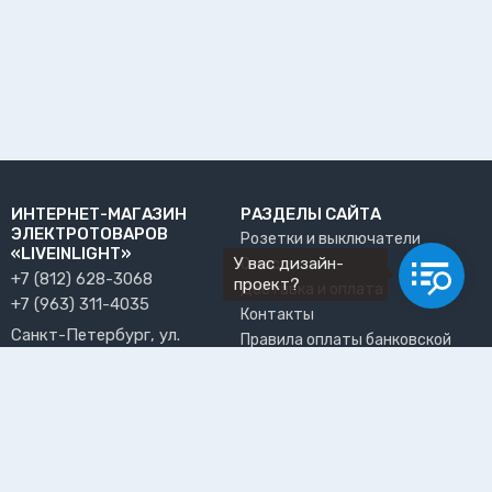
ИНТЕРНЕТ-МАГАЗИН
РАЗДЕЛЫ САЙТА
ЭЛЕКТРОТОВАРОВ
Розетки и выключатели
«LIVEINLIGHT»
У вас дизайн-
О нас
+7 (812) 628-3068
проект?
Доставка и оплата
+7 (963) 311-4035
Контакты
Санкт-Петербург, ул.
Правила оплаты банковской
Решетникова, 15, офис 13
картой
info@liveinlight.ru
Возврат и обмен товара
Где забрать заказ?
ПРИНИМАЕМ К ОПЛАТЕ