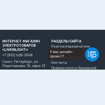
ИНТЕРНЕТ-МАГАЗИН
РАЗДЕЛЫ САЙТА
ЭЛЕКТРОТОВАРОВ
Розетки и выключатели
«LIVEINLIGHT»
У вас дизайн-
О нас
+7 (812) 628-3068
проект?
Доставка и оплата
Санкт-Петербург, ул.
Контакты
Решетникова, 15, офис 13
Правила оплаты банковской
info@liveinlight.ru
картой
Возврат и обмен товара
ПРИНИМАЕМ К ОПЛАТЕ
Где забрать заказ?
ПОЛЬЗОВАТЕЛЬ
Личный кабинет