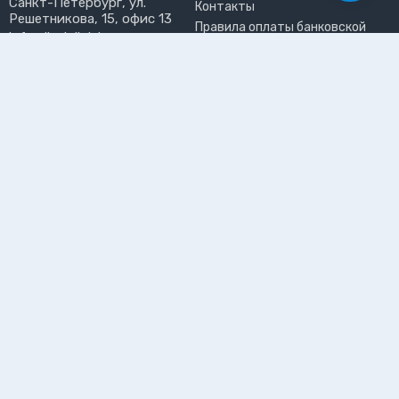
Санкт-Петербург, ул.
Контакты
Решетникова, 15, офис 13
Правила оплаты банковской
info@liveinlight.ru
картой
Возврат и обмен товара
ПРИНИМАЕМ К ОПЛАТЕ
Где забрать заказ?
ПОЛЬЗОВАТЕЛЬ
Личный кабинет
Избранное
Подпишитесь на рассылку, чтобы первыми узнавать о
новинках, акциях и спецпредложениях
Подписываясь на рассылку, вы даете
согласие на обработку
персональных данных и соглашаетесь c
политикой конфиденциальности
©2026 Интернет-магазин электротоваров «LiveinLight»