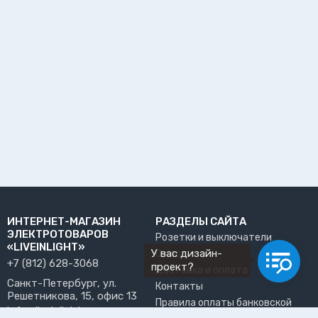
ИНТЕРНЕТ-МАГАЗИН
РАЗДЕЛЫ САЙТА
ЭЛЕКТРОТОВАРОВ
Розетки и выключатели
«LIVEINLIGHT»
У вас дизайн-
О нас
+7 (812) 628-3068
проект?
Доставка и оплата
Санкт-Петербург, ул.
Контакты
Решетникова, 15, офис 13
Правила оплаты банковской
info@liveinlight.ru
картой