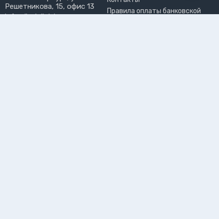
Решетникова, 15, офис 13
Правила оплаты банковской
info@liveinlight.ru
картой
Возврат и обмен товара
ПРИНИМАЕМ К ОПЛАТЕ
Где забрать заказ?
ПОЛЬЗОВАТЕЛЬ
Личный кабинет
Избранное
Подпишитесь на рассылку, чтобы первыми узнавать о
новинках, акциях и спецпредложениях
Подписываясь на рассылку, вы даете
согласие на обработку
персональных данных и соглашаетесь c
политикой конфиденциальности
©2026 Интернет-магазин электротоваров «LiveinLight»