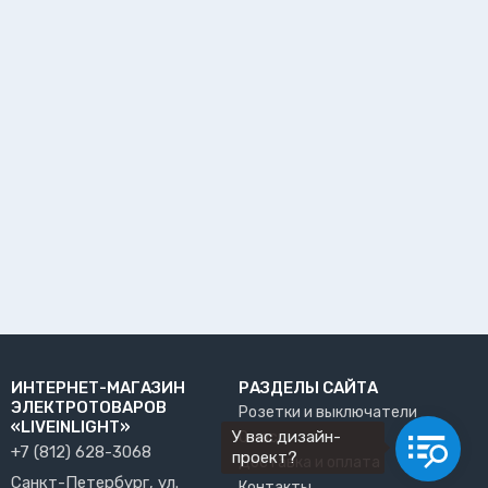
ИНТЕРНЕТ-МАГАЗИН
РАЗДЕЛЫ САЙТА
ЭЛЕКТРОТОВАРОВ
Розетки и выключатели
«LIVEINLIGHT»
У вас дизайн-
О нас
+7 (812) 628-3068
проект?
Доставка и оплата
Санкт-Петербург, ул.
Контакты