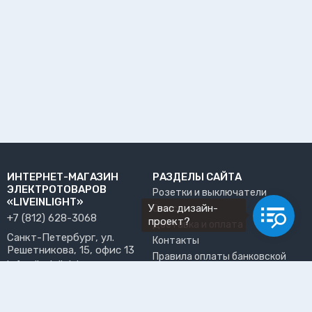
ИНТЕРНЕТ-МАГАЗИН
РАЗДЕЛЫ САЙТА
ЭЛЕКТРОТОВАРОВ
Розетки и выключатели
«LIVEINLIGHT»
У вас дизайн-
О нас
+7 (812) 628-3068
проект?
Доставка и оплата
Санкт-Петербург, ул.
Контакты
Решетникова, 15, офис 13
Правила оплаты банковской
info@liveinlight.ru
картой
Возврат и обмен товара
ПРИНИМАЕМ К ОПЛАТЕ
Где забрать заказ?