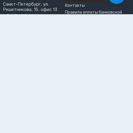
Санкт-Петербург, ул.
Контакты
Решетникова, 15, офис 13
Правила оплаты банковской
info@liveinlight.ru
картой
Возврат и обмен товара
ПРИНИМАЕМ К ОПЛАТЕ
Где забрать заказ?
ПОЛЬЗОВАТЕЛЬ
Личный кабинет
Избранное
Подпишитесь на рассылку, чтобы первыми узнавать о
новинках, акциях и спецпредложениях
Подписываясь на рассылку, вы даете
согласие на обработку
персональных данных и соглашаетесь c
политикой конфиденциальности
©2026 Интернет-магазин электротоваров «LiveinLight»