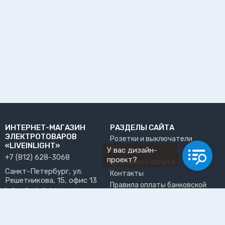
ИНТЕРНЕТ-МАГАЗИН
РАЗДЕЛЫ САЙТА
ЭЛЕКТРОТОВАРОВ
Розетки и выключатели
«LIVEINLIGHT»
У вас дизайн-
О нас
+7 (812) 628-3068
проект?
Доставка и оплата
Санкт-Петербург, ул.
Контакты
Решетникова, 15, офис 13
Правила оплаты банковской
info@liveinlight.ru
картой
Возврат и обмен товара
ПРИНИМАЕМ К ОПЛАТЕ
Где забрать заказ?