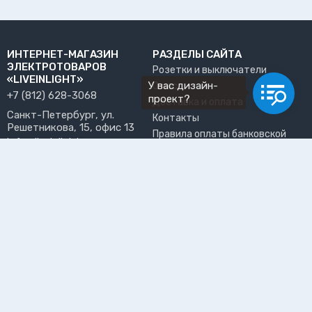
ИНТЕРНЕТ-МАГАЗИН
РАЗДЕЛЫ САЙТА
ЭЛЕКТРОТОВАРОВ
Розетки и выключатели
«LIVEINLIGHT»
У вас дизайн-
О нас
+7 (812) 628-3068
проект?
Доставка и оплата
Санкт-Петербург, ул.
Контакты
Решетникова, 15, офис 13
Правила оплаты банковской
info@liveinlight.ru
картой
Возврат и обмен товара
ПРИНИМАЕМ К ОПЛАТЕ
Где забрать заказ?
ПОЛЬЗОВАТЕЛЬ
Личный кабинет
Избранное
Подпишитесь на рассылку, чтобы первыми узнавать о
новинках, акциях и спецпредложениях