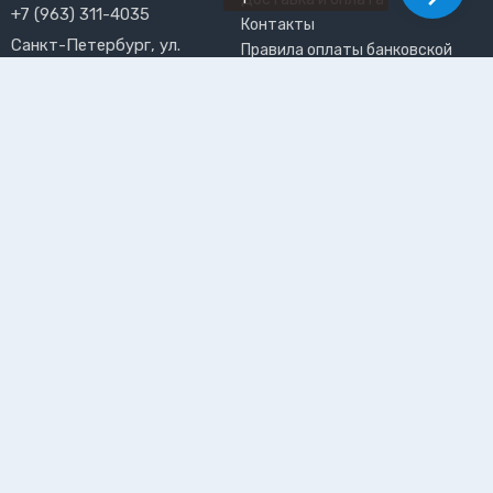
+7 (963) 311-4035
Контакты
Санкт-Петербург, ул.
Правила оплаты банковской
Решетникова, 15, офис 13
картой
info@liveinlight.ru
Возврат и обмен товара
Где забрать заказ?
ПРИНИМАЕМ К ОПЛАТЕ
ПОЛЬЗОВАТЕЛЬ
Личный кабинет
Избранное
Подпишитесь на рассылку, чтобы первыми узнавать о
новинках, акциях и спецпредложениях
Подписываясь на рассылку, вы даете
согласие на обработку
персональных данных и соглашаетесь c
политикой конфиденциальности