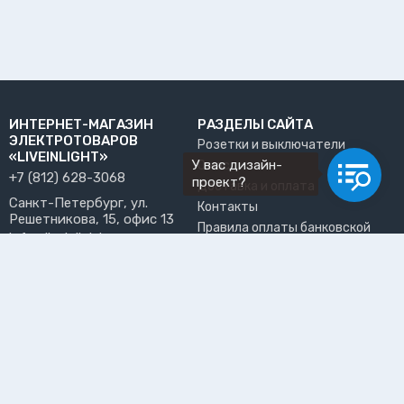
ИНТЕРНЕТ-МАГАЗИН
РАЗДЕЛЫ САЙТА
ЭЛЕКТРОТОВАРОВ
Розетки и выключатели
«LIVEINLIGHT»
У вас дизайн-
О нас
+7 (812) 628-3068
проект?
Доставка и оплата
Санкт-Петербург, ул.
Контакты
Решетникова, 15, офис 13
Правила оплаты банковской
info@liveinlight.ru
картой
Возврат и обмен товара
ПРИНИМАЕМ К ОПЛАТЕ
Где забрать заказ?
ПОЛЬЗОВАТЕЛЬ
Личный кабинет
Избранное