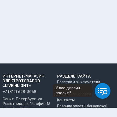
ИНТЕРНЕТ-МАГАЗИН
РАЗДЕЛЫ САЙТА
ЭЛЕКТРОТОВАРОВ
Розетки и выключатели
«LIVEINLIGHT»
У вас дизайн-
О нас
+7 (812) 628-3068
проект?
Доставка и оплата
Санкт-Петербург, ул.
Контакты
Решетникова, 15, офис 13
Правила оплаты банковской
info@liveinlight.ru
картой
Возврат и обмен товара