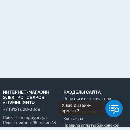
ИНТЕРНЕТ-МАГАЗИН
РАЗДЕЛЫ САЙТА
ЭЛЕКТРОТОВАРОВ
Розетки и выключатели
«LIVEINLIGHT»
У вас дизайн-
О нас
+7 (812) 628-3068
проект?
Доставка и оплата
Санкт-Петербург, ул.
Контакты
Решетникова, 15, офис 13
Правила оплаты банковской
info@liveinlight.ru