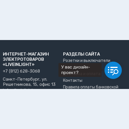
ИНТЕРНЕТ-МАГАЗИН
РАЗДЕЛЫ САЙТА
ЭЛЕКТРОТОВАРОВ
Розетки и выключатели
«LIVEINLIGHT»
У вас дизайн-
О нас
+7 (812) 628-3068
проект?
Доставка и оплата
Санкт-Петербург, ул.
Контакты
Решетникова, 15, офис 13
Правила оплаты банковской
info@liveinlight.ru
картой
Возврат и обмен товара
ПРИНИМАЕМ К ОПЛАТЕ
Где забрать заказ?
ПОЛЬЗОВАТЕЛЬ
Личный кабинет