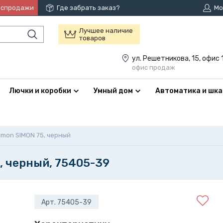
аспродажи
Где забрать заказ?
Мо
Лучшее наличие
товаров
ул. Решетникова, 15, офис 
офис продаж
Лючки и коробки
Умный дом
Автоматика и шк
imon SIMON 75, черный
, черный, 75405-39
Арт. 75405-39