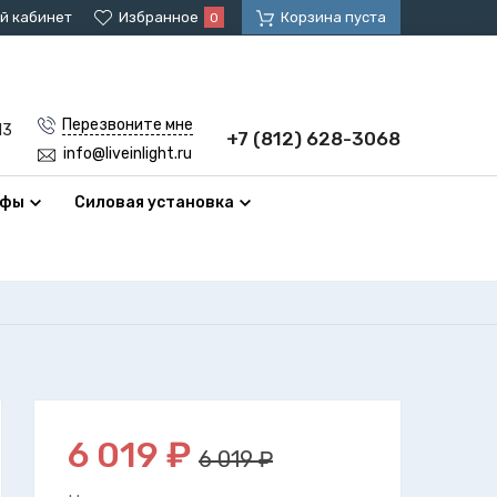
й кабинет
Избранное
Корзина пуста
0
Перезвоните мне
13
+7 (812) 628-3068
info@liveinlight.ru
афы
Силовая установка
6 019
₽
6 019 ₽