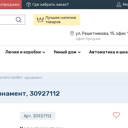
аспродажи
Где забрать заказ?
Мо
Лучшее наличие
товаров
ул. Решетникова, 15, офис 
офис продаж
Лючки и коробки
Умный дом
Автоматика и шк
ontini GARBY, орнамент
рнамент, 30927112
Арт. 30927112