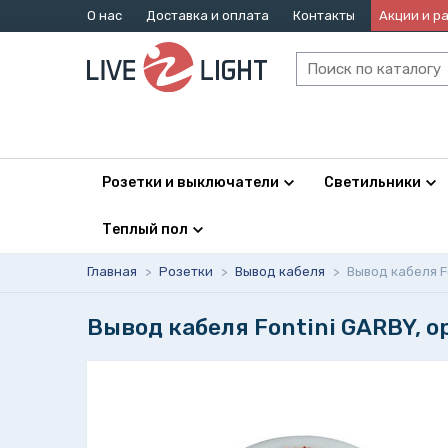
О нас
Доставка и оплата
Контакты
Акции и р
Розетки и выключатели
Светильники
Теплый пол
Главная
>
Розетки
>
Вывод кабеля
>
Вывод кабеля F
Вывод кабеля Fontini GARBY, о