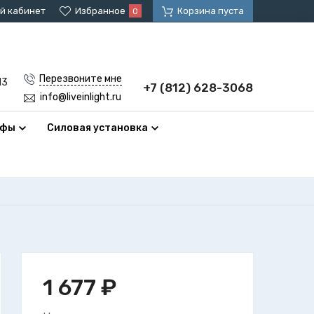
й кабинет
Избранное
Корзина пуста
0
Перезвоните мне
13
+7 (812) 628-3068
info@liveinlight.ru
афы
Силовая установка
1 677
₽