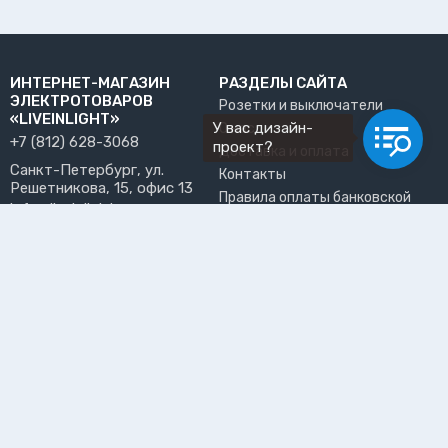
ИНТЕРНЕТ-МАГАЗИН
РАЗДЕЛЫ САЙТА
ЭЛЕКТРОТОВАРОВ
Розетки и выключатели
«LIVEINLIGHT»
У вас дизайн-
О нас
+7 (812) 628-3068
проект?
Доставка и оплата
Санкт-Петербург, ул.
Контакты
Решетникова, 15, офис 13
Правила оплаты банковской
info@liveinlight.ru
картой
Возврат и обмен товара
ПРИНИМАЕМ К ОПЛАТЕ
Где забрать заказ?
ПОЛЬЗОВАТЕЛЬ
Личный кабинет
Избранное
Подпишитесь на рассылку, чтобы первыми узнавать о
новинках, акциях и спецпредложениях