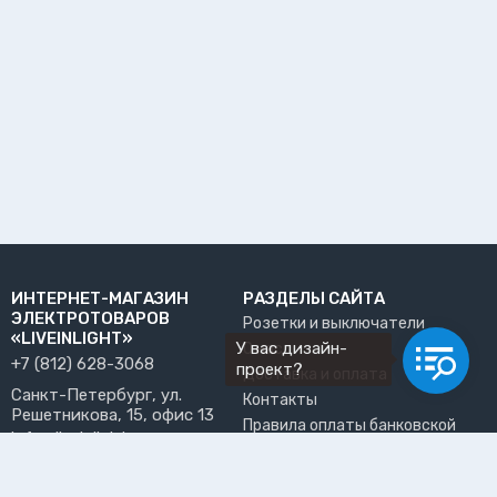
ИНТЕРНЕТ-МАГАЗИН
РАЗДЕЛЫ САЙТА
ЭЛЕКТРОТОВАРОВ
Розетки и выключатели
«LIVEINLIGHT»
У вас дизайн-
О нас
+7 (812) 628-3068
проект?
Доставка и оплата
Санкт-Петербург, ул.
Контакты
Решетникова, 15, офис 13
Правила оплаты банковской
info@liveinlight.ru
картой
Возврат и обмен товара
ПРИНИМАЕМ К ОПЛАТЕ
Где забрать заказ?