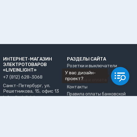
ИНТЕРНЕТ-МАГАЗИН
РАЗДЕЛЫ САЙТА
ЭЛЕКТРОТОВАРОВ
Розетки и выключатели
«LIVEINLIGHT»
У вас дизайн-
О нас
+7 (812) 628-3068
проект?
Доставка и оплата
Санкт-Петербург, ул.
Контакты
Решетникова, 15, офис 13
Правила оплаты банковской
info@liveinlight.ru
картой
Возврат и обмен товара
ПРИНИМАЕМ К ОПЛАТЕ
Где забрать заказ?
ПОЛЬЗОВАТЕЛЬ