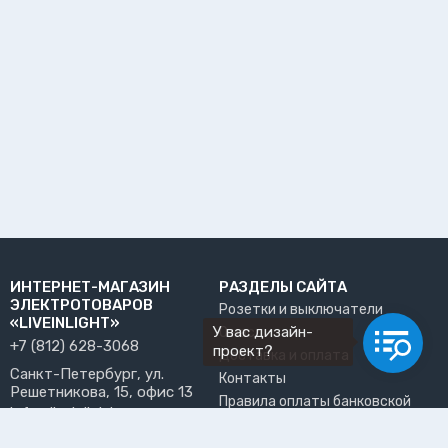
ИНТЕРНЕТ-МАГАЗИН
РАЗДЕЛЫ САЙТА
ЭЛЕКТРОТОВАРОВ
Розетки и выключатели
«LIVEINLIGHT»
У вас дизайн-
О нас
+7 (812) 628-3068
проект?
Доставка и оплата
Санкт-Петербург, ул.
Контакты
Решетникова, 15, офис 13
Правила оплаты банковской
info@liveinlight.ru
картой
Возврат и обмен товара