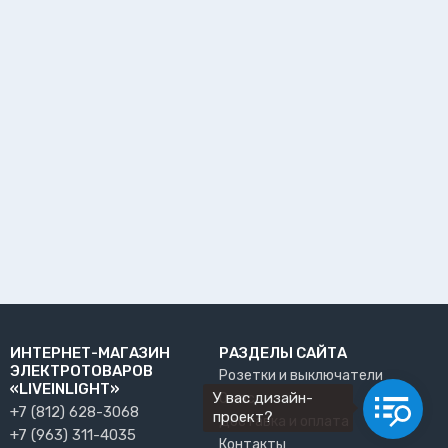
ИНТЕРНЕТ-МАГАЗИН
РАЗДЕЛЫ САЙТА
ЭЛЕКТРОТОВАРОВ
Розетки и выключатели
«LIVEINLIGHT»
У вас дизайн-
О нас
+7 (812) 628-3068
проект?
Доставка и оплата
+7 (963) 311-4035
Контакты