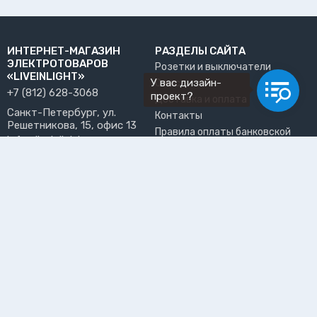
ИНТЕРНЕТ-МАГАЗИН
РАЗДЕЛЫ САЙТА
ЭЛЕКТРОТОВАРОВ
Розетки и выключатели
«LIVEINLIGHT»
У вас дизайн-
О нас
+7 (812) 628-3068
проект?
Доставка и оплата
Санкт-Петербург, ул.
Контакты
Решетникова, 15, офис 13
Правила оплаты банковской
info@liveinlight.ru
картой
Возврат и обмен товара
ПРИНИМАЕМ К ОПЛАТЕ
Где забрать заказ?
ПОЛЬЗОВАТЕЛЬ
Личный кабинет
Избранное
Подпишитесь на рассылку, чтобы первыми узнавать о
новинках, акциях и спецпредложениях