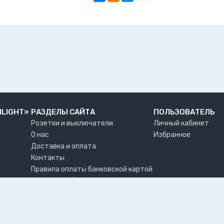
NLIGHT»
РАЗДЕЛЫ САЙТА
ПОЛЬЗОВАТЕЛЬ
Розетки и выключатели
Личный кабинет
О нас
Избранное
Доставка и оплата
Контакты
Правила оплаты банковской картой
Возврат и обмен товара
Где забрать заказ?
©2026 Интернет-магазин электротоваров «LiveinLight»