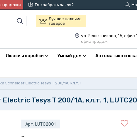
аспродажи
Где забрать заказ?
Мо
Лучшее наличие
товаров
ул. Решетникова, 15, офис 
офис продаж
Лючки и коробки
Умный дом
Автоматика и шк
Schneider Electric Tesys T 200/1А, кл.т. 1
lectric Tesys T 200/1А, кл.т. 1, LUTC2
Арт. LUTC2001