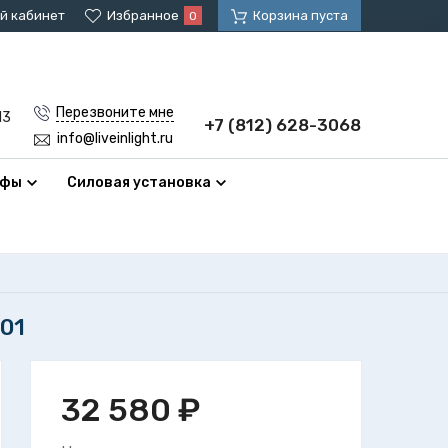
й кабинет
Избранное
Корзина пуста
0
Перезвоните мне
13
+7 (812) 628-3068
info@liveinlight.ru
афы
Силовая установка
001
32 580
₽