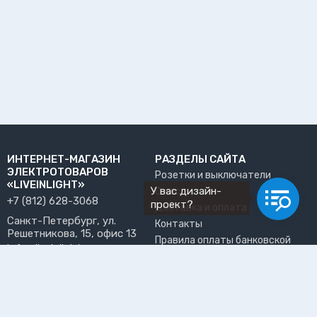
ИНТЕРНЕТ-МАГАЗИН
РАЗДЕЛЫ САЙТА
ЭЛЕКТРОТОВАРОВ
Розетки и выключатели
«LIVEINLIGHT»
У вас дизайн-
О нас
+7 (812) 628-3068
проект?
Доставка и оплата
Санкт-Петербург, ул.
Контакты
Решетникова, 15, офис 13
Правила оплаты банковской
info@liveinlight.ru
картой
Возврат и обмен товара
ПРИНИМАЕМ К ОПЛАТЕ
Где забрать заказ?