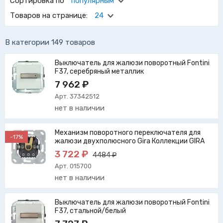
Сортировка по
популярным
пользователи смогут повысить комфорт жилища и
Товаров на странице:
24
избавить себя от лишних хлопот, связанных с ручной
настройкой уровня естественного освещения.
В категории 149 товаров
Выключатель для жалюзи поворотный Fontini
F37, серебряный металлик
7 962 ₽
Арт. 37342512
нет в наличии
Механизм поворотного переключателя для
-17%
жалюзи двухполюсного Gira Коллекции GIRA
3 722 ₽
4484 ₽
Арт. 015700
нет в наличии
Выключатель для жалюзи поворотный Fontini
F37, стальной/белый