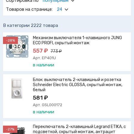
Сортировка по
популярным
покупателей. Мы предлагаем вашему вниманию
Товаров на странице:
24
электротовары таких известных производителей, как
ABB, Berker, BTicino, FEDE, Fontini, Gira, JUNG, Legrand,
PEHA, Schneider Electric и Simon.
В категории 2222 товара
Механизм выключателя 1-клавишного JUNG
-28%
ECO PROFI, скрытый монтаж
557 ₽
773 ₽
Арт. EP401U
в наличии
Блок: выключатель 2-клавишный и розетка
Schneider Electric GLOSSA, скрытый монтаж,
белый
581 ₽
Арт. GSL000172
в наличии
Переключатель 2-клавишный Legrand ETIKA, с
-27%
подсветкой, скрытый монтаж, антрацит