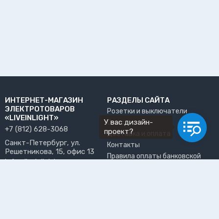
ИНТЕРНЕТ-МАГАЗИН
РАЗДЕЛЫ САЙТА
ЭЛЕКТРОТОВАРОВ
Розетки и выключатели
«LIVEINLIGHT»
У вас дизайн-
О нас
+7 (812) 628-3068
проект?
Доставка и оплата
Санкт-Петербург, ул.
Контакты
Решетникова, 15, офис 13
Правила оплаты банковской
info@liveinlight.ru
картой
Возврат и обмен товара
ПРИНИМАЕМ К ОПЛАТЕ
Где забрать заказ?
ПОЛЬЗОВАТЕЛЬ