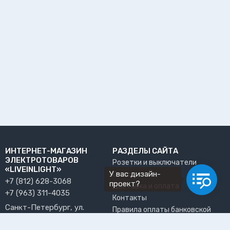
ИНТЕРНЕТ-МАГАЗИН
РАЗДЕЛЫ САЙТА
ЭЛЕКТРОТОВАРОВ
Розетки и выключатели
«LIVEINLIGHT»
У вас дизайн-
О нас
+7 (812) 628-3068
проект?
Доставка и оплата
+7 (963) 311-4035
Контакты
Санкт-Петербург, ул.
Правила оплаты банковской
Решетникова, 15, офис 13
картой
info@liveinlight.ru