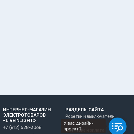
ИНТЕРНЕТ-МАГАЗИН
РАЗДЕЛЫ САЙТА
ЭЛЕКТРОТОВАРОВ
Розетки и выключатели
«LIVEINLIGHT»
У вас дизайн-
О нас
+7 (812) 628-3068
проект?
Доставка и оплата