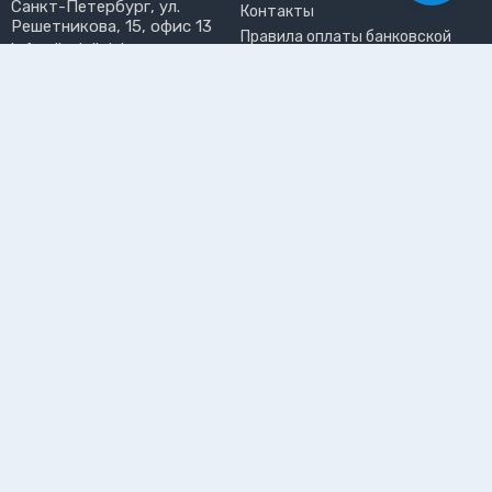
Санкт-Петербург, ул.
Контакты
Решетникова, 15, офис 13
Правила оплаты банковской
info@liveinlight.ru
картой
Возврат и обмен товара
ПРИНИМАЕМ К ОПЛАТЕ
Где забрать заказ?
ПОЛЬЗОВАТЕЛЬ
Личный кабинет
Избранное
Подпишитесь на рассылку, чтобы первыми узнавать о
новинках, акциях и спецпредложениях
Подписываясь на рассылку, вы даете
согласие на обработку
персональных данных и соглашаетесь c
политикой конфиденциальности
©2026 Интернет-магазин электротоваров «LiveinLight»