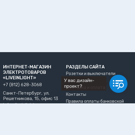
ИНТЕРНЕТ-МАГАЗИН
РАЗДЕЛЫ САЙТА
ЭЛЕКТРОТОВАРОВ
Розетки и выключатели
«LIVEINLIGHT»
У вас дизайн-
О нас
+7 (812) 628-3068
проект?
Доставка и оплата
Санкт-Петербург, ул.
Контакты
Решетникова, 15, офис 13
Правила оплаты банковской
info@liveinlight.ru
картой
Возврат и обмен товара
ПРИНИМАЕМ К ОПЛАТЕ
Где забрать заказ?