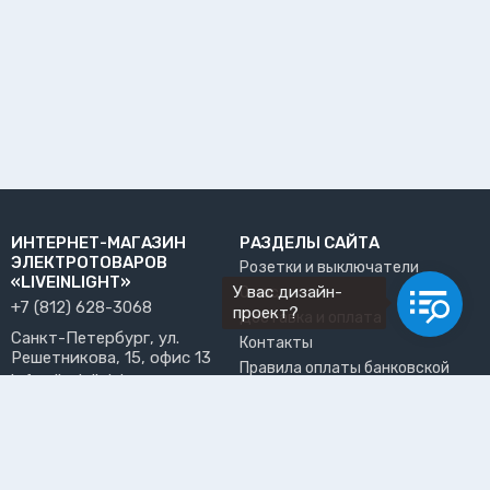
ИНТЕРНЕТ-МАГАЗИН
РАЗДЕЛЫ САЙТА
ЭЛЕКТРОТОВАРОВ
Розетки и выключатели
«LIVEINLIGHT»
У вас дизайн-
О нас
+7 (812) 628-3068
проект?
Доставка и оплата
Санкт-Петербург, ул.
Контакты
Решетникова, 15, офис 13
Правила оплаты банковской
info@liveinlight.ru
картой
Возврат и обмен товара
ПРИНИМАЕМ К ОПЛАТЕ
Где забрать заказ?