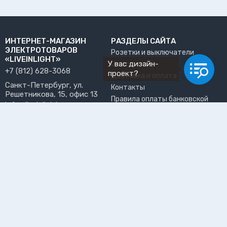
ИНТЕРНЕТ-МАГАЗИН
РАЗДЕЛЫ САЙТА
ЭЛЕКТРОТОВАРОВ
Розетки и выключатели
«LIVEINLIGHT»
У вас дизайн-
О нас
+7 (812) 628-3068
проект?
Доставка и оплата
Санкт-Петербург, ул.
Контакты
Решетникова, 15, офис 13
Правила оплаты банковской
info@liveinlight.ru
картой
Возврат и обмен товара
ПРИНИМАЕМ К ОПЛАТЕ
Где забрать заказ?
ПОЛЬЗОВАТЕЛЬ
Личный кабинет
Избранное
Подпишитесь на рассылку, чтобы первыми узнавать о
новинках, акциях и спецпредложениях