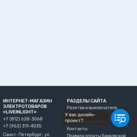
ИНТЕРНЕТ-МАГАЗИН
РАЗДЕЛЫ САЙТА
ЭЛЕКТРОТОВАРОВ
Розетки и выключатели
«LIVEINLIGHT»
У вас дизайн-
О нас
+7 (812) 628-3068
проект?
Доставка и оплата
+7 (963) 311-4035
Контакты
Санкт-Петербург, ул.
Правила оплаты банковской