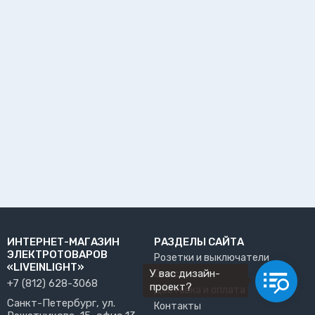
ИНТЕРНЕТ-МАГАЗИН
РАЗДЕЛЫ САЙТА
ЭЛЕКТРОТОВАРОВ
Розетки и выключатели
«LIVEINLIGHT»
У вас дизайн-
О нас
+7 (812) 628-3068
проект?
Доставка и оплата
Санкт-Петербург, ул.
Контакты