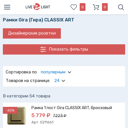
0
0
Рамки Gira (Гира) CLASSIX ART
Дизайнерские розетки
Показать фильтры
Надежные рамки Gira (Гира) CLASSIX ART сослужат
надежную службу в любом устанавливаемом месте.
Сортировка по
популярным
Выбрать рамки gira (гира) classix Вам поможет удобный
Товаров на странице:
24
фильтр нашего каталога.
В категории 54 товара
Рамка 1 пост Gira CLASSIX ART, бронзовый
-20%
5 779 ₽
7223 ₽
Арт. 0211661