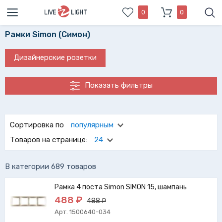
0
0
Рамки Simon (Симон)
Дизайнерские розетки
Показать фильтры
Проверенные временем рамки Simon (Симон) обеспечат
комфорт где бы вы их не установили. Выбрать рамки
Сортировка по
популярным
simon Вам поможет удобный фильтр нашего каталога.
Товаров на странице:
24
В категории 689 товаров
Рамка 4 поста Simon SIMON 15, шампань
488 ₽
488 ₽
Арт. 1500640-034