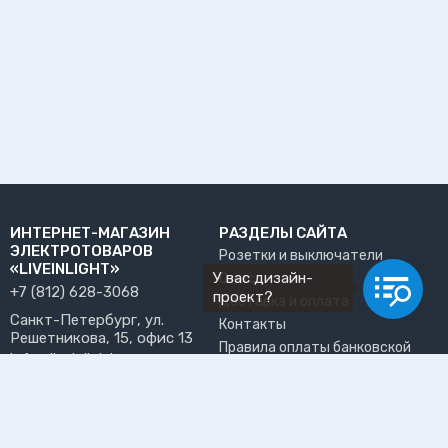
ИНТЕРНЕТ-МАГАЗИН
РАЗДЕЛЫ САЙТА
ЭЛЕКТРОТОВАРОВ
Розетки и выключатели
«LIVEINLIGHT»
У вас дизайн-
О нас
+7 (812) 628-3068
проект?
Доставка и оплата
Санкт-Петербург, ул.
Контакты
Решетникова, 15, офис 13
Правила оплаты банковской
info@liveinlight.ru
картой
Возврат и обмен товара
ПРИНИМАЕМ К ОПЛАТЕ
Где забрать заказ?