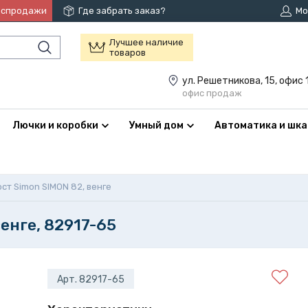
аспродажи
Где забрать заказ?
Мо
Лучшее наличие
товаров
ул. Решетникова, 15, офис 
офис продаж
Лючки и коробки
Умный дом
Автоматика и шк
ост Simon SIMON 82, венге
венге, 82917-65
Арт. 82917-65