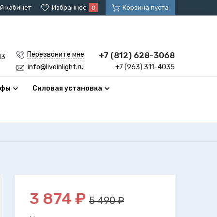
й кабинет
Избранное
Корзина пуста
0
+7 (812) 628-3068
Перезвоните мне
13
+7 (963) 311-4035
info@liveinlight.ru
афы
Силовая установка
3 874
₽
5 490 ₽